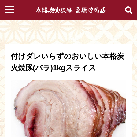
付けダレいらずのおいしい本格炭
火焼豚(バラ)1kgスライス