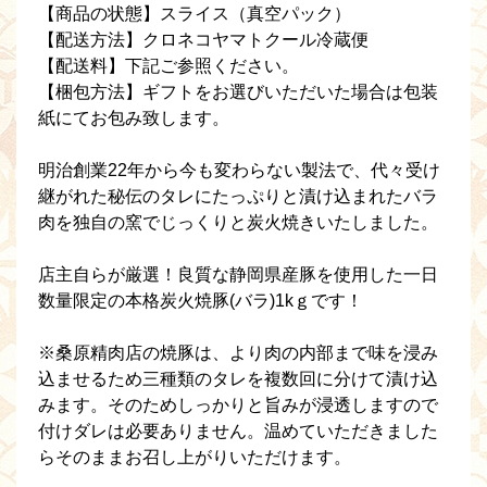
【商品の状態】スライス（真空パック）
【配送方法】クロネコヤマトクール冷蔵便
【配送料】下記ご参照ください。
【梱包方法】ギフトをお選びいただいた場合は包装
紙にてお包み致します。
明治創業22年から今も変わらない製法で、代々受け
継がれた秘伝のタレにたっぷりと漬け込まれたバラ
肉を独自の窯でじっくりと炭火焼きいたしました。
店主自らが厳選！良質な静岡県産豚を使用した一日
数量限定の本格炭火焼豚(バラ)1kｇです！
※桑原精肉店の焼豚は、より肉の内部まで味を浸み
込ませるため三種類のタレを複数回に分けて漬け込
みます。そのためしっかりと旨みが浸透しますので
付けダレは必要ありません。温めていただきました
らそのままお召し上がりいただけます。