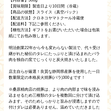
【内容量】300g
【賞味期限】製造日より10日間（冷蔵）
【商品の状態】スライス（真空パック）
【配送方法】クロネコヤマトクール冷蔵便
【配送料】下記ご参照ください。
【梱包方法】ギフトをお選びいただいた場合は包装
紙にてお包み致します。
明治創業22年から今も変わらない製法で、代々受け
継がれた秘伝のタレにたっぷりと漬け込まれたバラ
肉を独自の窯でじっくりと炭火焼きいたしました。
店主自らが厳選！良質な静岡県産豚を使用した一日
数量限定の本格炭火焼豚(バラ)300ｇです！
※桑原精肉店の焼豚は、より肉の内部まで味を浸み
込ませるため三種類のタレを複数回に分けて漬け込
みます。そのためしっかりと旨みが浸透しますので
付けダレは必要ありません。温めていただきました